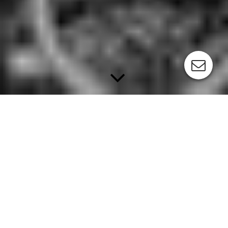
REGISSEUR PHILIPP SCHULTE.
Dein direkter Kontakt &
Anfragen:
info@the-schultes.com
Philipp Schulte