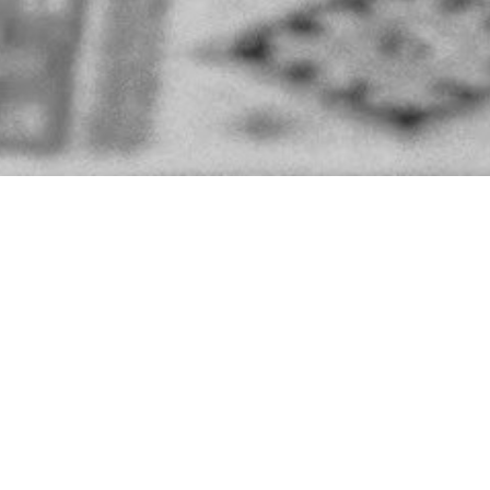
WELCOME TO "T
Wir sind
Sarah & Philipp Schul
bewegende Bilder und unvergess
🎬 Philipp – Regisseur · Creative 
📸 Sarah – Hochzeits- & Eventfot
Gemeinsam erzählen wir Geschicht
stilvoll.
✨ Alle wichtigen Informationen 