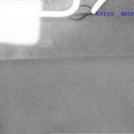
JUST US
REGI