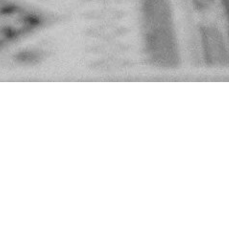
HE SCHULTES"
te
– ein kreatives Duo mit Leidenschaft für
liche Momente.
· Producer
ografin
en, die berühren – authentisch, emotional und
findest DU oben im Menü.