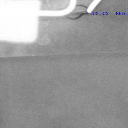
JUST US
REGI