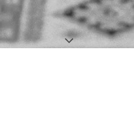
WELCOME TO "T
Wir sind
Sarah & Philipp Schul
bewegende Bilder und unvergess
🎬 Philipp – Regisseur · Creative 
📸 Sarah – Hochzeits- & Eventfot
Gemeinsam erzählen wir Geschicht
stilvoll.
✨ Alle wichtigen Informationen 