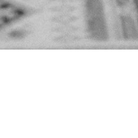
HE SCHULTES"
te
– ein kreatives Duo mit Leidenschaft für
liche Momente.
· Producer
ografin
en, die berühren – authentisch, emotional und
findest DU oben im Menü.